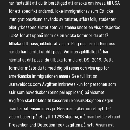
har fastställt att du är berättigad att ansöka om inresa till USA
för ett specifikt ändamål. Icke-immigrationsvisum Ett icke-
immigrationsvisum används av turister, affärsfolk, studenter
eller yrkesspecialister som vill stanna under en viss tidsperiod
i USA för att uppnå Inom ca en vecka kommer du att få
tillbaka ditt pass, inkluderat visum. Ring oss när du Ring oss
när du har hämtat ut ditt pass. Vid intervjutillfället fårhar
hämtat ut ditt pass. du tillbaka formuläret DS- 2019. Detta
formulär måste du ta med dig på resan och visa upp för
amerikanska immigrationen annars See full list on
ustraveldocs.com Avgiften innkreves kun for personen som
står som hovedsøker (principal applicant) på visumet.
Avgiften skal betales til kasseren i konsulseksjonen dagen
man har sitt visumintervju. Hvis man søker om et nytt L-1
visum basert på et nytt I-129S skjema, må man betale «Fraud
Prevention and Detection fee» avgiften på nytt. Visum-nyt.