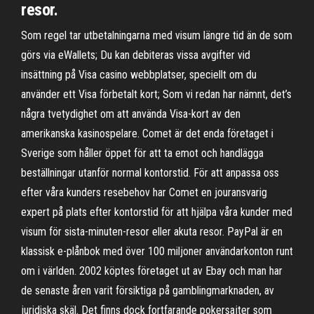
resor.
Som regel tar utbetalningarna med visum längre tid än de som
görs via eWallets; Du kan debiteras vissa avgifter vid
insättning på Visa casino webbplatser, speciellt om du
använder ett Visa förbetalt kort; Som vi redan har nämnt, det’s
några tvetydighet om att använda Visa-kort av den
amerikanska kasinospelare. Comet är det enda företaget i
Sverige som håller öppet för att ta emot och handlägga
beställningar utanför normal kontorstid. För att anpassa oss
efter våra kunders resebehov har Comet en jouransvarig
expert på plats efter kontorstid för att hjälpa våra kunder med
visum för sista-minuten-resor eller akuta resor. PayPal är en
klassisk e-plånbok med över 100 miljoner användarkonton runt
om i världen. 2002 köptes företaget ut av Ebay och man har
de senaste åren varit försiktiga på gamblingmarknaden, av
juridiska skäl. Det finns dock fortfarande pokersajter som