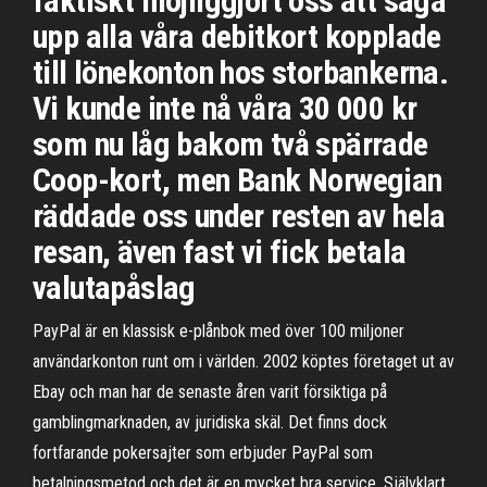
faktiskt möjliggjort oss att säga
upp alla våra debitkort kopplade
till lönekonton hos storbankerna.
Vi kunde inte nå våra 30 000 kr
som nu låg bakom två spärrade
Coop-kort, men Bank Norwegian
räddade oss under resten av hela
resan, även fast vi fick betala
valutapåslag
PayPal är en klassisk e-plånbok med över 100 miljoner
användarkonton runt om i världen. 2002 köptes företaget ut av
Ebay och man har de senaste åren varit försiktiga på
gamblingmarknaden, av juridiska skäl. Det finns dock
fortfarande pokersajter som erbjuder PayPal som
betalningsmetod och det är en mycket bra service. Självklart