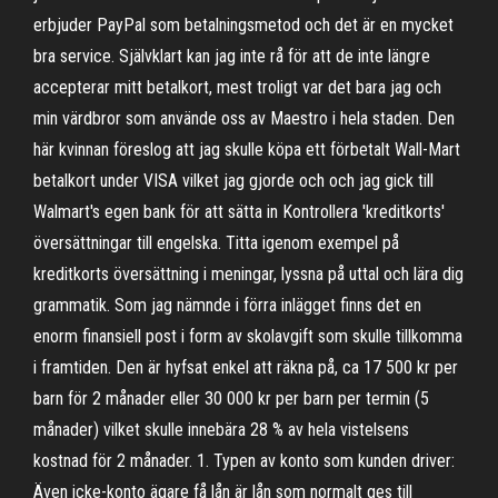
erbjuder PayPal som betalningsmetod och det är en mycket
bra service. Självklart kan jag inte rå för att de inte längre
accepterar mitt betalkort, mest troligt var det bara jag och
min värdbror som använde oss av Maestro i hela staden. Den
här kvinnan föreslog att jag skulle köpa ett förbetalt Wall-Mart
betalkort under VISA vilket jag gjorde och och jag gick till
Walmart's egen bank för att sätta in Kontrollera 'kreditkorts'
översättningar till engelska. Titta igenom exempel på
kreditkorts översättning i meningar, lyssna på uttal och lära dig
grammatik. Som jag nämnde i förra inlägget finns det en
enorm finansiell post i form av skolavgift som skulle tillkomma
i framtiden. Den är hyfsat enkel att räkna på, ca 17 500 kr per
barn för 2 månader eller 30 000 kr per barn per termin (5
månader) vilket skulle innebära 28 % av hela vistelsens
kostnad för 2 månader. 1. Typen av konto som kunden driver:
Även icke-konto ägare få lån är lån som normalt ges till