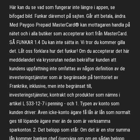
Här kan du se vad som fungerar inte längre i appen, se
bifogad bild. Funkar däremot på sajten. Går att betala, ändra.
Med Paygoo Prepaid MasterCard® kan mottagaren handla på
nätet och i alla butiker som accepterar kort från MasterCard.
SÅ FUNKAR 1.4 Du kan inte sätta in. Vi tror du kommer gilla
det. Låt oss förklara hur det funkar! Om du accepterar det här
meddelandet via kryssrutan nedan bekräftar kunden att
kundens uppfattning inte omfattas av någon definition av de
investeringstjänster som är begränsade på territoriet av
Frankrike, inklusive, men inte begränsat till,
investeringstjänster, kontrakt och produkter som nämns i
artikel L 533-12-7 i penning - och 1. Typen av konto som
kunden driver: Även icke-konto ägare få lån är lån som normalt
ges till löpande ägare mer än de som är verksamma
sparkonton. 2. Det belopp som står: Om det är en stor summa
lån kommer banken chef överväga om om en sådan belopp