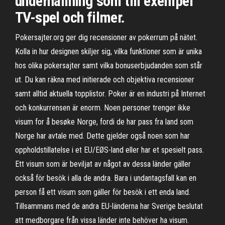
underhållning som till exempel
TV-spel och filmer.
Pokersajter.org ger dig recensioner av pokerrum på nätet.
Kolla in hur designen skiljer sig, vilka funktioner som är unika
hos olika pokersajter samt vilka bonuserbjudanden som står
ut. Du kan räkna med initierade och objektiva recensioner
samt alltid aktuella topplistor. Poker är en industri på Internet
och konkurrensen är enorm. Noen personer trenger ikke
visum for å besøke Norge, fordi de har pass fra land som
Norge har avtale med. Dette gjelder også noen som har
oppholdstillatelse i et EU/EØS-land eller har et spesielt pass.
Ett visum som är beviljat av något av dessa länder gäller
också för besök i alla de andra. Bara i undantagsfall kan en
person få ett visum som gäller för besök i ett enda land.
Tillsammans med de andra EU-länderna har Sverige beslutat
att medborgare från vissa länder inte behöver ha visum.