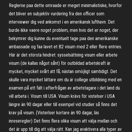
Reglerne paa dette omraade er meget minimalistiske, hvorfor
det bliver en subjektiv vurdering fra den officer som
interviewer dig ved ankomst i en amerikansk lufthavn. Det
burde ikke vaere noget problem, men hvis det er noget, der
bekymrer dig kunne du eventuelt tage paa den amerikanske
ambassade og faa lavet et B2 visum med 2 eller flere entries.
Här är det största hindret: sysselsättning visum eller arbete
visum (de kallas något sånt) för outbildad arbetskraft är
mycket, mycket svårt att få; nästan omöjligt samtidigt. Det
skulle vara mycket lättare om du är college utbildning med en
examen på ett fält i efterfrågan av arbetstagare i det land du
vill arbeta i. Visum till USA. Visum krävs för vistelser i USA
längre än 90 dagar eller till exempel vid studier så finns det
krav på visum. (Visterlser kortare än 90 dagar, läs
inreseregler) Det finns flera olika visum att välja mellan och
det är upp till dig att välja rätt. Kan jag avaktivera alla typer av