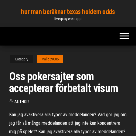
Skip
hur man beräknar texas holdem odds
to
liveqxby.web.app
the
content
Category
Mallo59006
Oss pokersajter som
accepterar förbetalt visum
By
AUTHOR
Kan jag avaktivera alla typer av meddelanden? Vad gör jag om
jag får så många meddelanden att jag inte kan koncentrera
mig på spelet? Kan jag avaktivera alla typer av meddelanden?