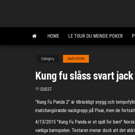
Skip
to
the
content
HOME
LE TOUR DU MONDE POKER
P
Category
Mallo59006
Kung fu slåss svart jack
By
GUEST
"Kung Fu Panda 2" är tillräckligt snygg och tempofyll
matchavgörande nackgrepp på Pixar, men de fortsätte
4/13/2015 "Kung Fu Panda er et spill for barn" Norska
vanliga barnspelen. Testaren menar dock att det aldr