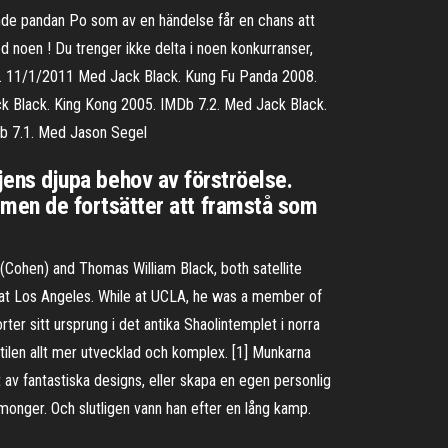
nde pandan Po som av en händelse får en chans att
ed noen ! Du trenger ikke delta i noen konkurranser,
stil. 11/1/2011 Med Jack Black. Kung Fu Panda 2008.
 Black. King Kong 2005. IMDb 7.2. Med Jack Black.
b 7.1. Med Jason Segel
ljens djupa behov av förströelse.
men de fortsätter att framstå som
(Cohen) and Thomas William Black, both satellite
ia at Los Angeles. While at UCLA, he was a member of
ter sitt ursprung i det antika Shaolintemplet i norra
tilen allt mer utvecklad och komplex. [1] Munkarna
t av fantastiska designs, eller skapa en egen personlig
lmonger. Och slutligen vann han efter en lång kamp.