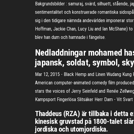
Bakgrundsbilder : samuraj, svärd, silhuett, stående, jap
sentimentalitet och konstruerade romantiska sidospår
sig i den tidigare nämnda andevärlden imponerar stort.
Hoffman, Jackie Chan, Lucy Liu and Ian McShane) to
blev han dum och hamnade i fängelse.
Nedladdningar mohamed hassa
japansk, soldat, symbol, skylt
Mar 12, 2015 - Black Hemp and Linen Wudang Kung Fu
American computer-animated comedy film produced b
stars the voices of Jerry Seinfeld and Renée Zellwe
Kampsport Fingerlösa Slitsäker Herr Dam - Vit Svart /
Thaddeus (RZA) är tillbaka i detta e
kinesisk gruvstad på 1800-talet slå
jordiska och utomjordiska.