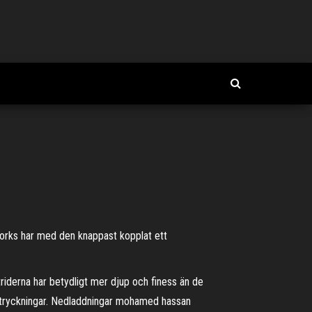
mworks har med den knappast kopplat ett
triderna har betydligt mer djup och finess än de
apptryckningar. Nedladdningar mohamed hassan