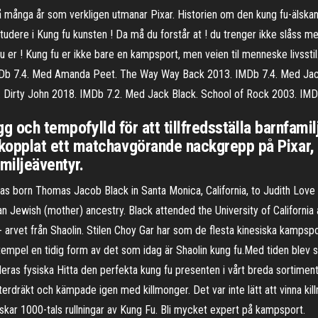
 många år som verkligen utmanar Pixar. Historien om den kung fu-älska
studere i Kung fu kunsten ! Da må du forstår at ! du trenger ikke slåss m
 du er ! Kung fu er ikke bare en kampsport, men veien til menneske livs
Db 7.4. Med Amanda Peet. The Way Way Back 2013. IMDb 7.4. Med Jack
Dirty John 2018. IMDb 7.2. Med Jack Black. School of Rock 2003. IMD
gg och tempofylld för att tillfredsställa barnfami
opplat ett matchavgörande nackgrepp på Pixar, 
miljeäventyr.
s born Thomas Jacob Black in Santa Monica, California, to Judith Love 
ian Jewish (mother) ancestry. Black attended the University of Californ
- arvet från Shaolin. Stilen Choy Gar har som de flesta kinesiska kampspor
tempel en tidig form av det som idag är Shaolin kung fu.Med tiden blev s
ch deras fysiska Hitta den perfekta kung fu presenten i vårt breda sortimen
terdräkt och kämpade igen med killmonger. Det var inte lätt att vinna kil
ärskar 1000-tals rullningar av Kung Fu. Bli mycket expert på kampsport.