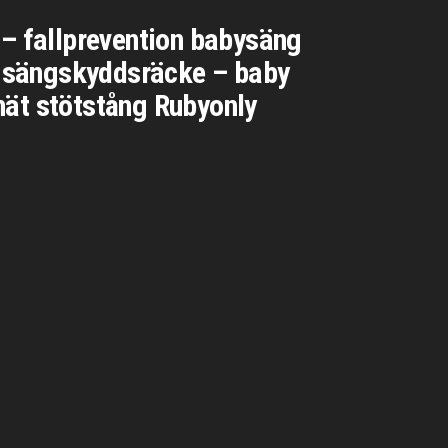
– fallprevention babysäng
r sängskyddsräcke – baby
nät stötstång Rubyonly