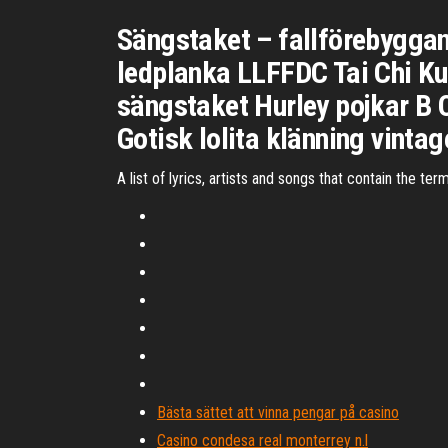
Sängstaket – fallförebygga
ledplanka LLFFDC Tai Chi K
sängstaket Hurley pojkar B 
Gotisk lolita klänning vintag
A list of lyrics, artists and songs that contain the t
Bästa sättet att vinna pengar på casino
Casino condesa real monterrey n.l