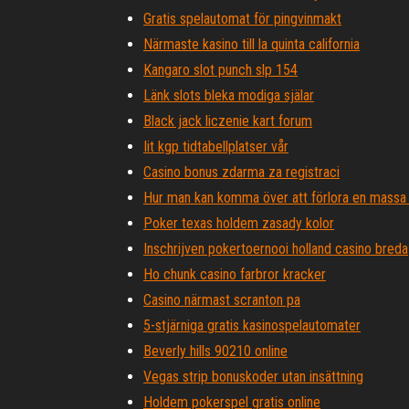
Gratis spelautomat för pingvinmakt
Närmaste kasino till la quinta california
Kangaro slot punch slp 154
Länk slots bleka modiga själar
Black jack liczenie kart forum
Iit kgp tidtabellplatser vår
Casino bonus zdarma za registraci
Hur man kan komma över att förlora en massa
Poker texas holdem zasady kolor
Inschrijven pokertoernooi holland casino breda
Ho chunk casino farbror kracker
Casino närmast scranton pa
5-stjärniga gratis kasinospelautomater
Beverly hills 90210 online
Vegas strip bonuskoder utan insättning
Holdem pokerspel gratis online