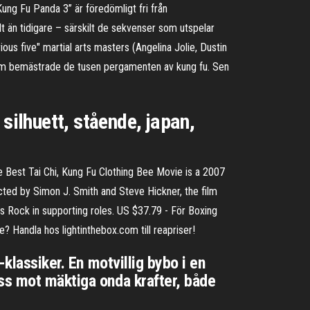
 ”Kung Fu Panda 3” är föredömligt fri från
t än tidigare – särskilt de sekvenser som utspelar
ous five" martial arts masters (Angelina Jolie, Dustin
som bemästrade de tusen pergamenten av kung fu. Sen
ilhuett, stående, japan,
t
 Best Tai Chi, Kung Fu Clothing Bee Movie is a 2007
ed by Simon J. Smith and Steve Hickner, the film
s Rock in supporting roles. US $37.79 - För Boxing
? Handla hos lightinthebox.com till reapriser!
-klassiker. En motvillig bybo i en
åss mot mäktiga onda krafter, både