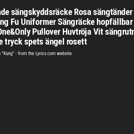
nde sängskyddsräcke Rosa sängtänder 
ung Fu Uniformer Sängräcke hopfällba
One&Only Pullover Huvtröja Vit sängrut
e tryck spets ängel rosett
erm "Kung" - from the Lyrics.com website.