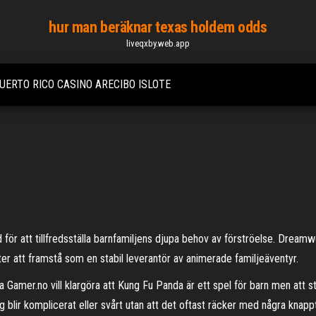
hur man beräknar texas holdem odds
liveqxby.web.app
UERTO RICO CASINO ARECIBO ISLOTE
d för att tillfredsställa barnfamiljens djupa behov av förströelse. Drea
r att framstå som en stabil leverantör av animerade familjeäventyr.
 Gamer.no vill klargöra att Kung Fu Panda är ett spel för barn men att s
ig blir komplicerat eller svårt utan att det oftast räcker med några kn