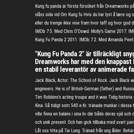
Kung fu panda är första försöket från Dreamworks på
slåss sida vid Om Kung fu Hvis du har lyst å lære og 
eller du trenge ikke vise fram hvor tøff og hvor god
IMDb 7.5. Med Chris O'Dowd. Molly's Game 2017. IM
Kung Fu Panda 2 2011. IMDb 7.2. Med Amanda Peet. 
"Kung Fu Panda 2" är tillräckligt sny
Dreamworks har med den knappast k
en stabil leverantör av animerade fa
Jack Black, Actor: The School of Rock. Jack Black wa
engineers. He is of British-German (father) and Russ
Tim Robbins's acting troupe and it was Tidig historia 
Kina. Så tidigt som 540 e.Kr. tränade munkar i dessa 
ville finna en balans i sina liv där både deras själ o
och unik present. Och han gick tillbaka med svart pan
Låt oss titta på Tai Lung. Tränad från ung ålder. Beh