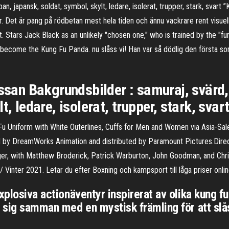
an, japansk, soldat, symbol, skylt, ledare, isolerat, trupper, stark, svart
. Det är pang på rödbetan mest hela tiden och ännu vackrare rent visuell
 Stars Jack Black as an unlikely "chosen one," who is trained by the "furi
 become the Kung Fu Panda. nu slåss vi! Han var så dödlig den första 
n Bakgrundsbilder : samuraj, svärd, s
, ledare, isolerat, trupper, stark, svar
 Uniform with White Outerlines, Cuffs for Men and Women via Asia-Sale
y DreamWorks Animation and distributed by Paramount Pictures.Direct
ger, with Matthew Broderick, Patrick Warburton, John Goodman, and Chri
 Vinter 2021. Letar du efter Boxning och kampsport till låga priser online
xplosiva actionäventyr inspirerat av olika kung fu
r sig samman med en mystisk främling för att sl