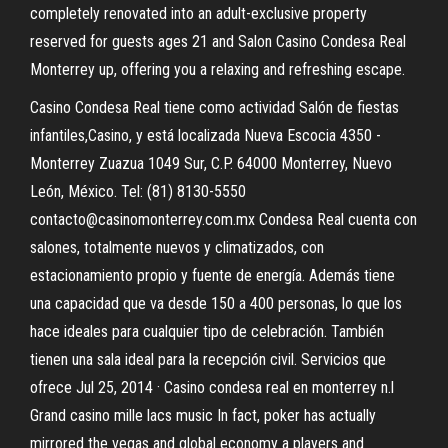
completely renovated into an adult-exclusive property
reserved for guests ages 21 and Salon Casino Condesa Real
Monterrey up, offering you a relaxing and refreshing escape.
Casino Condesa Real tiene como actividad Salón de fiestas
infantiles,Casino, y está localizada Nueva Escocia 4350 -
Monterrey Zuazua 1049 Sur, C.P. 64000 Monterrey, Nuevo
León, México. Tel: (81) 8130-5550
contacto@casinomonterrey.com.mx Condesa Real cuenta con
salones, totalmente nuevos y climatizados, con
estacionamiento propio y fuente de energía. Además tiene
una capacidad que va desde 150 a 400 personas, lo que los
hace ideales para cualquier tipo de celebración. También
tienen una sala ideal para la recepción civil. Servicios que
ofrece Jul 25, 2014 · Casino condesa real en monterrey n.l
Grand casino mille lacs music In fact, poker has actually
mirrored the vegas and global economy a players and