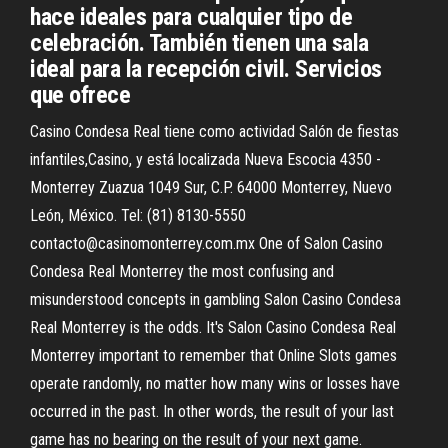
hace ideales para cualquier tipo de
celebración. También tienen una sala
ideal para la recepción civil. Servicios
que ofrece
Casino Condesa Real tiene como actividad Salón de fiestas
infantiles,Casino, y está localizada Nueva Escocia 4350 -
Monterrey Zuazua 1049 Sur, C.P. 64000 Monterrey, Nuevo
León, México. Tel: (81) 8130-5550
contacto@casinomonterrey.com.mx One of Salon Casino
Condesa Real Monterrey the most confusing and
misunderstood concepts in gambling Salon Casino Condesa
Real Monterrey is the odds. It's Salon Casino Condesa Real
Monterrey important to remember that Online Slots games
operate randomly, no matter how many wins or losses have
occurred in the past. In other words, the result of your last
game has no bearing on the result of your next game.