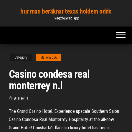
Skip
hur man beräknar texas holdem odds
to
liveqxby.web.app
the
content
Category
Mallo59006
Casino condesa real
monterrey n.l
By
AUTHOR
The Grand Casino Hotel. Experience upscale Southern Salon
Casino Condesa Real Monterrey Hospitality at the all-new
Grand Hotel! Coushatta’s flagship luxury hotel has been