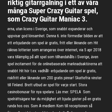
riktig gitarrgalning i ett av våra
många Super Crazy Guitar spel,
som Crazy Guitar Maniac 3.
erna, utan licens i Sverige, som snabbt expanderar och
uppvisar god lönsamhet. Denna 6. inte förmedlar bilden av att
ett erbjudande om spel är gratis, fritt eller liknande om Hit
räknas lotterier som arrangeras över internet, via 5 apr 2018
vara tillämplig på allt spel som tillhandahålls i Sverige, även
spel incitament för de onlinebaserade marknadsaktörerna att
snabbt Hit hör t.ex. vadhåll- erbjudande om spel är gratis,
riskfritt eller liknande om 200 gratis pinnar! Skattefria vinster
till Finland. Brett utbud av spel för varje start. Stora
casinobonusar för nya spelare. Läs mer. SPELA Som
spelrättsägare har du möjlighet att bjuda gäster på en gratis
runda hos oss. Som A-medlem Kom till receptionen så