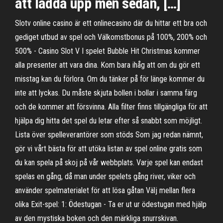
att ladda upp men sedan, […]
Slotv online casino är ett onlinecasino där du hittar ett bra och
gediget utbud av spel och Välkomstbonus på 100%, 200% och
500% - Casino Slot V I spelet Bubble Hit Christmas kommer
alla presenter att vara dina. Kom bara ihåg att om du gör ett
misstag kan du förlora. Om du tänker på för länge kommer du
inte att lyckas. Du måste skjuta bollen i bollar i samma färg
och de kommer att försvinna. Alla filter finns tillgängliga för att
hjälpa dig hitta det spel du letar efter så snabbt som möjligt.
Lista över spelleverantörer som stöds Som jag redan nämnt,
gör vi vårt bästa för att utöka listan av spel online gratis som
du kan spela på skoj på vår webbplats. Varje spel kan endast
spelas en gång, då man under spelets gång river, viker och
använder spelmaterialet för att lösa gåtan Välj mellan flera
olika Exit-spel: 1: Ödestugan - Ta er ut ur ödestugan med hjälp
av den mystiska boken och den märkliga snurrskivan.