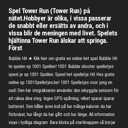
Spel Tower Run (Tower Run) på
nätet.Hobbyer är olika, i vissa passerar
de snabbt eller ersätts av andra, och i
vissa blir de meningen med livet. Spelets
hjältinna Tower Run älskar att springa.
Först
Bubble Hit ★ Klik hier om gratis en online het spel Bubble Hit
te spelen op 1001 Spellen! 1001 Bubble shooter spelletjes
speel je op 1001 Spellen. Speel het spelletje Hit Hex gratis
online op 1001Spelletjes.be! 1001 Spelletjes voor jong en
oud! Den här stegräknaren använder den inbyggda sensorn för
att räkna dina steg. Ingen GPS-spårning, vilket sparar sparar
batteriet. Den håller även koll på hur många kalorier du har
förbrukat, hur långt du har gått och hur länge. All information
visas i tydliga diagram. Bara klicka på startknappen så börjar