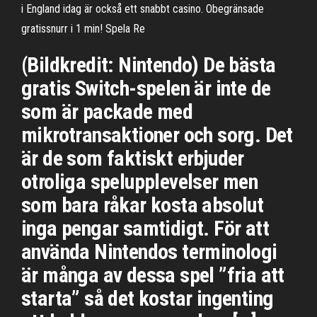
i England idag är också ett snabbt casino. Obegränsade
gratissnurr i 1 min! Spela Re
(Bildkredit: Nintendo) De bästa
gratis Switch-spelen är inte de
som är packade med
mikrotransaktioner och sorg. Det
är de som faktiskt erbjuder
otroliga spelupplevelser men
som bara råkar kosta absolut
inga pengar samtidigt. För att
använda Nintendos terminologi
är många av dessa spel ”fria att
starta” så det kostar ingenting