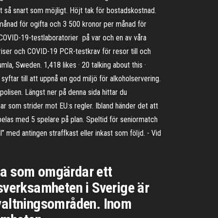
det så snart som möjligt. Höjt tak för bostadskostnad.
er månad för ogifta och 3 500 kronor per månad för
e COVID-19-testlaboratorier på var och en av våra
riser och COVID-19 PCR-testkrav för resor till och
mla, Sweden. 1,418 likes · 20 talking about this ·
ftar till att uppnå en god miljö för alkoholservering.
isen. Längst ner på denna sida hittar du
gar som strider mot EU:s regler. Ibland händer det att
Spelas med 5 spelare på plan. Speltid för seniormatch
” med antingen straffkast eller inkast som följd. - Vid
rna som omgärdar ett
verksamheten i Sverige är
rvaltningsområden. Inom