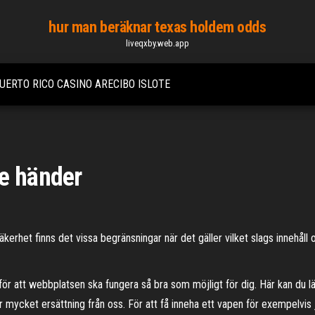
hur man beräknar texas holdem odds
liveqxby.web.app
UERTO RICO CASINO ARECIBO ISLOTE
de händer
het finns det vissa begränsningar när det gäller vilket slags innehåll och
för att webbplatsen ska fungera så bra som möjligt för dig. Här kan du 
 mycket ersättning från oss. För att få inneha ett vapen för exempelvis