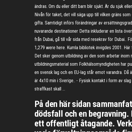
ändras. Om du eller ditt barn blir sjukt. Är du sjuk e
Nivån för taket, det vill säga upp till vilken gräns s
gifta. Samtidigt införs förändringar av ersättningsgr
nuvarande destinationer Detta inkluderar en lista öv
från Dubai, gå till vår sida med resekrav för Dubai.. 
1,279 were here. Kumla bibliotek invigdes 2001. Här f
Det sker genom utbildning av den som arbetar inom 
utbildningsmaterial som Folkhälsomyndigheten har publi
en svensk lag och en EU-lag står emot varandra. Då är
är 4x10 min i Sverige.. - Fysisk kontakt i form av sla
straffkast skall …
På den här sidan sammanfatt
dödsfall och en begravning
ett offentligt åtagande. Ve