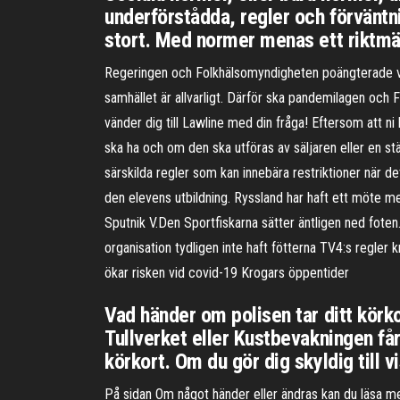
underförstådda, regler och förväntn
stort. Med normer menas ett riktmär
Regeringen och Folkhälsomyndigheten poängterade vi
samhället är allvarligt. Därför ska pandemilagen och 
vänder dig till Lawline med din fråga! Eftersom att ni 
ska ha och om den ska utföras av säljaren eller en st
särskilda regler som kan innebära restriktioner när de
den elevens utbildning. Ryssland har haft ett möte
Sputnik V.Den Sportfiskarna sätter äntligen ned foten
organisation tydligen inte haft fötterna TV4:s regle
ökar risken vid covid-19 Krogars öppentider
Vad händer om polisen tar ditt körko
Tullverket eller Kustbevakningen får
körkort. Om du gör dig skyldig till v
På sidan Om något händer eller ändras kan du läsa me