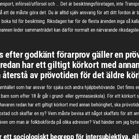
transport, införsel/utförsel och … Det är besiktningsföretagen, inte Tran
å att de måste göra det. Du är alltid själv ansvarig för att ditt fordon är 
 boka tid för besiktning. Riksdagen har för de flesta ärenden inga så kalla
almannen leder sammanträdet kan därför normalt en närvarande riksdagsl
 efter godkänt förarprov gäller en pröv
edan har ett giltigt körkort med annan
terstå av prövotiden för det äldre kör
samhället som har ansvar för sjuka och andra hjälpbehövande. Det finns enli
arn som efter 18 år går i grund- eller gymnasieskola). För ett körkort s
shavaren redan har ett giltigt körkort med annan behörighet, ska prövot
r bostad och skaffar en ny? Vem måste bevisa att något skaffats för at
även om man är folkbokförda på olika adresser? Vad händer om jag by
är ett sociologiskt begrepp för intersubjektiva,