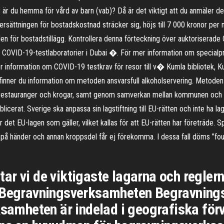
ller är du hemma för vård av barn (vab)? Då är det viktigt att du anmäler 
om ersättningen för bostadskostnad sträcker sig, höjs till 7 000 kronor p
aden för bostadstillägg. Kontrollera denna förteckning över auktoriserad
er COVID-19-testlaboratorier i Dubai �. För mer information om specialp
För information om COVID-19 testkrav för resor till v� Kumla bibliotek, Ku
inner du information om metoden ansvarsfull alkoholservering. Metoden sy
restauranger och krogar, samt genom samverkan mellan kommunen och pol
cerat. Sverige ska anpassa sin lagstiftning till EU-rätten och inte ha la
 det EU-lagen som gäller, vilket kallas för att EU-rätten har företräde. 
g på händer och annan kroppsdel får ej förekomma. I dessa fall döms ”foul
ar vi de viktigaste lagarna och regle
. Begravningsverksamheten Begravnings
rksamheten är indelad i geografiska fö