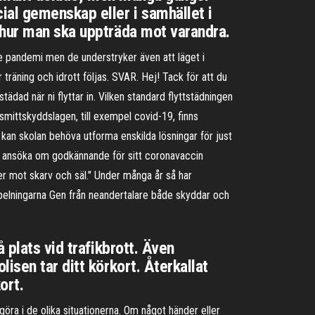
ial gemenskap eller i samhället i
 hur man ska uppträda mot varandra.
 pandemi men de understryker även att läget i
räning och idrott följas. SVAR. Hej! Tack för att du
tädad när ni flyttar in. Vilken standard flyttstädningen
smittskyddslagen, till exempel covid-19, finns
 kan skolan behöva utforma enskilda lösningar för just
t ansöka om godkännande för sitt coronavaccin
er mot skarv och säl." Under många år så har
spelningarna Gen från neandertalare både skyddar och
 plats vid trafikbrott. Även
isen tar ditt körkort. Återkallat
ort.
ra i de olika situationerna. Om något händer eller