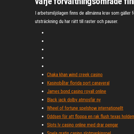
varje förvaltningsområde f
I arbetsmiljölagen finns de allmänna krav som gäller f
utsträckning du har rätt till raster och pauser.
Chaka khan wind creek casino
Kasinobåtar florida port canaveral
James bond casino royall online
Black jack dolby atmosfär ny
Wheel of fortune spelshow internationellt
Oddsen för att floppa en rak flush texas holde
Slots lv casino online med drar pengar
Spela gratis casino slotmaskinspel