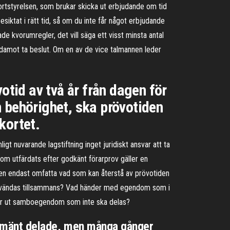
sportstyrelsen, som brukar skicka ut erbjudande om tid
besiktat i rätt tid, så om du inte får något erbjudande
de kvorumregler, det vill säga ett visst minsta antal
edamot ta beslut. Om en av de vice talmannen leder
otid av två år från dagen för
 behörighet, ska prövotiden
kortet.
gt nuvarande lagstiftning inget juridiskt ansvar att ta
om utfärdats efter godkänt förarprov gäller en
iden endast omfatta vad som kan återstå av prövotiden
t användas tillsammans? Vad händer med egendom som i
ter ut samboegendom som inte ska delas?
 allmänt delade, men många gånger