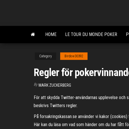
Skip
to
the
content
HOME
LE TOUR DU MONDE POKER
P
Category
Birdow30392
Regler för pokervinnan
By
MARK ZUCKERBERG
För att skydda Twitter-användarnas upplevelse och säker
beskrivs Twitters regler.
På forsakringskassan.se använder vi kakor (cookies) 
Här kan du läsa om vad som händer om du har fått för