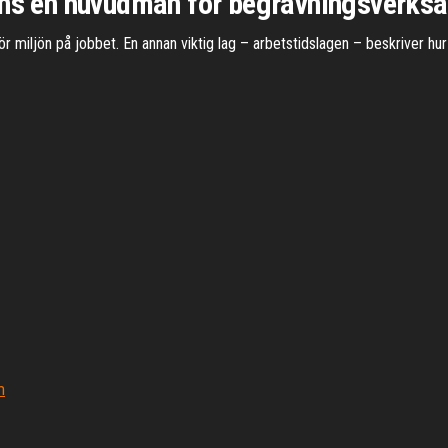
inns en huvudman för begravningsverks
ör miljön på jobbet. En annan viktig lag – arbetstidslagen – beskriver hu
m