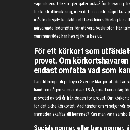
vapenlicens. Olika regler gäller också för förvaring, 
för kontrollbesiktning, men det finns inte något krav p
måste du själv kontakta ett besiktningsföretag för att
närvarande ledamöter för att vara beslutsför. När t
sammanträdet kan hen själv ta beslut.
För ett körkort som utfärdats
provet. Om körkortshavaren r
endast omfatta vad som kan å
Lagstiftning och policyn i Sverige klargör att det är 
hand om någon som är över 18 år, (med undantag för b
prövotid av två år från dagen för provet. Om körkort
för det äldre körkortet. Vad händer om vi säljer vå
framtiden skaffas till hemmet? Kan man vara sambo 
Sociala normer, eller bara normer, 