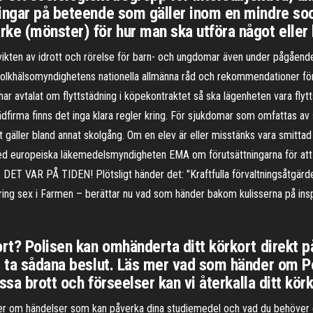
ingar på beteende som gäller inom en mindre soc
ke (mönster) för hur man ska utföra något eller
kten av idrott och rörelse för barn- och ungdomar även under pågående
Folkhälsomyndighetens nationella allmänna råd och rekommendationer för t
har avtalat om flyttstädning i köpekontraktet så ska lägenheten vara flytts
ädfirma finns det inga klara regler kring. För sjukdomar som omfattas av 
t gäller bland annat skolgång. Om en elev är eller misstänks vara smittad
 med europeiska läkemedelsmyndigheten EMA om förutsättningarna för at
. DET VAR PÅ TIDEN! Plötsligt händer det: "Kraftfulla förvaltningsåtgärd
r kring sex i Farmen – berättar nu vad som händer bakom kulisserna på in
rt? Polisen kan omhänderta ditt körkort direkt på
 ta sådana beslut. Läs mer vad som händer om Pol
issa brott och förseelser kan vi återkalla ditt körk
r om händelser som kan påverka dina studie­medel och vad du behöver gö